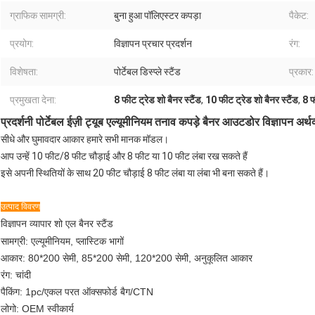
ग्राफिक सामग्री:
बुना हुआ पॉलिएस्टर कपड़ा
पैकेट:
प्रयोग:
विज्ञापन प्रचार प्रदर्शन
रंग:
विशेषता:
पोर्टेबल डिस्प्ले स्टैंड
प्रकार:
प्रमुखता देना:
8 फीट ट्रेड शो बैनर स्टैंड
,
10 फीट ट्रेड शो बैनर स्टैंड
,
8 फ
प्रदर्शनी पोर्टेबल ईज़ी ट्यूब एल्यूमीनियम तनाव कपड़े बैनर आउटडोर विज्ञापन अर्थव्य
सीधे और घुमावदार आकार हमारे सभी मानक मॉडल।
आप उन्हें 10 फीट/8 फीट चौड़ाई और 8 फीट या 10 फीट लंबा रख सकते हैं
इसे अपनी स्थितियों के साथ 20 फीट चौड़ाई 8 फीट लंबा या लंबा भी बना सकते हैं।
उत्पाद विवरण
विज्ञापन व्यापार शो एल बैनर स्टैंड
सामग्री: एल्यूमीनियम, प्लास्टिक भागों
आकार: 80*200 सेमी, 85*200 सेमी, 120*200 सेमी, अनुकूलित आकार
रंग: चांदी
पैकिंग: 1pc/एकल परत ऑक्सफोर्ड बैग/CTN
लोगो: OEM स्वीकार्य