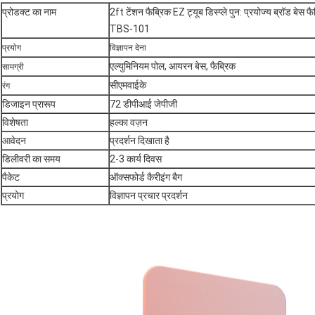
प्रोडक्ट का नाम
2ft टेंशन फैब्रिक EZ ट्यूब डिस्प्ले पुन: प्रयोज्य ब्रॉड बेस फैब
TBS-101
प्रयोग
विज्ञापन देना
एल्युमिनियम पोल, आयरन बेस, फैब्रिक
सामग्री
सीएमवाईके
रंग
डिजाइन प्रारूप
72 डीपीआई जेपीजी
विशेषता
हल्का वज़न
आवेदन
प्रदर्शन दिखाता है
डिलीवरी का समय
2-3 कार्य दिवस
पैकेट
ऑक्सफोर्ड कैरीइंग बैग
प्रयोग
विज्ञापन प्रचार प्रदर्शन