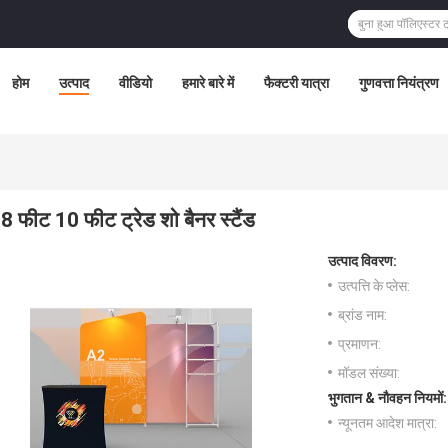
होम
उत्पाद
वीडियो
हमारे बारे में
फैक्टरी यात्रा
गुणवत्ता नियंत्रण
8 फीट 10 फीट ट्रेड शो बैनर स्टैंड
उत्पाद विवरण:
उत्पत्ति के प्लेस:
ब्रांड नाम:
प्रमाणन:
मॉडल संख्या:
भुगतान & नौवहन नियमों:
न्यूनतम आदेश मात्रा: