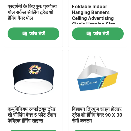
प्रदर्शनी के लिए पुन: प्रयोज्य
Foldable Indoor
गोल सर्कल सीलिंग ट्रेड शो
Hanging Banners
हमारे बारे में
हैंगिंग बैनर पोल
Ceiling Advertising
Circle Hanging Sign
PSD
जांच भेजें
जांच भेजें
फैक्टरी यात्रा
गुणवत्ता नियंत्रण
हमसे संपर्क करें
समाचार
एल्युमिनियम स्काईट्यूब ट्रेड
विज्ञापन त्रिभुज साइन होल्डर
सभी मामलों
शो सीलिंग बैनर 5 फीट टेंशन
ट्रेड शो हैंगिंग बैनर 90 X 30
फैब्रिक हैंगिंग साइन्स
सेमी कस्टम
व्यापार शो प्रदर्शनी प्रदर्शन