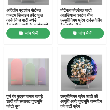
अद्वितीय प्रदर्शन पोर्टेबल
पोर्टेबल फोल्डेबल पार्टी
हमारे बारे में
कस्टम डिजाइन इवेंट फुल
आइडियाज कार्टन थीम
आर्क किड पार्टी बर्थडे
एल्युमीनियम फ्रेम राउंड वेडिंग
बैकड्रॉप्स शादी के कार्यक्रमों
बैकड्रॉप स्टैंड
फैक्टरी यात्रा
के लिए फ्रेम खड़ा करता है
जांच भेजें
जांच भेजें
गुणवत्ता नियंत्रण
हमसे संपर्क करें
समाचार
सभी मामलों
पूर्ण रंग मुद्रण तनाव कपड़े
एल्यूमीनियम फ्रेम शादी की
शादी की सजावट पृष्ठभूमि
आपूर्ति आर्क पृष्ठभूमि जन्मदिन
फोटो बूथ
की पार्टी फ्रेम
व्यापार शो प्रदर्शनी प्रदर्शन