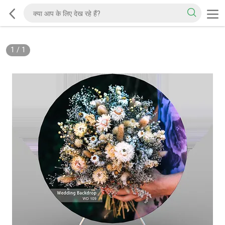
1
/
1