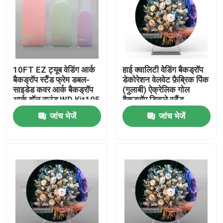
10FT EZ ट्यूब वेडिंग आर्क
हाई क्वालिटी वेडिंग बैकड्रॉप
बैकड्रॉप स्टैंड फ्रेम डबल-
डेकोरेशन वेलवेट फ़ैब्रिक पिंक
साइडेड कवर आर्क बैकड्रॉप
(गुलाबी) ऐक्रेलिक गोल
आर्क वॉल राउंड WD Kit105
बैकड्रॉप डिस्प्ले स्टैंड
जांच भेजें
जांच भेजें
होम
उत्पाद
वीडियो