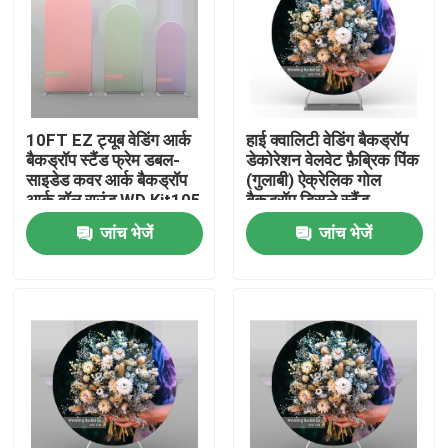
10FT EZ ट्यूब वेडिंग आर्क
हाई क्वालिटी वेडिंग बैकड्रॉप
बैकड्रॉप स्टैंड फ्रेम डबल-
डेकोरेशन वेलवेट फ़ैब्रिक पिंक
साइडेड कवर आर्क बैकड्रॉप
(गुलाबी) ऐक्रेलिक गोल
आर्क वॉल राउंड WD Kit105
बैकड्रॉप डिस्प्ले स्टैंड
जांच भेजें
जांच भेजें
होम
उत्पाद
वीडियो