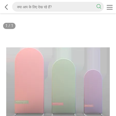
1
/
1