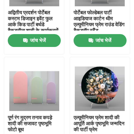
अद्वितीय प्रदर्शन पोर्टेबल
पोर्टेबल फोल्डेबल पार्टी
हमारे बारे में
कस्टम डिजाइन इवेंट फुल
आइडियाज कार्टन थीम
आर्क किड पार्टी बर्थडे
एल्युमीनियम फ्रेम राउंड वेडिंग
बैकड्रॉप्स शादी के कार्यक्रमों
बैकड्रॉप स्टैंड
फैक्टरी यात्रा
के लिए फ्रेम खड़ा करता है
जांच भेजें
जांच भेजें
गुणवत्ता नियंत्रण
हमसे संपर्क करें
समाचार
सभी मामलों
पूर्ण रंग मुद्रण तनाव कपड़े
एल्यूमीनियम फ्रेम शादी की
शादी की सजावट पृष्ठभूमि
आपूर्ति आर्क पृष्ठभूमि जन्मदिन
फोटो बूथ
की पार्टी फ्रेम
व्यापार शो प्रदर्शनी प्रदर्शन