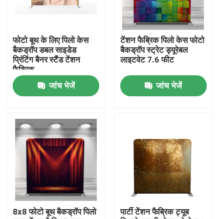
हमारे बारे में
फोटो बूथ के लिए पिलो केस
टेंशन फैब्रिक पिलो केस फोटो
बैकड्रॉप डबल साइडेड
बैकड्रॉप स्ट्रेट ड्यूरेबल
फैक्टरी यात्रा
प्रिंटिंग बैनर स्टैंड टेंशन
लाइटवेट 7.6 फीट
फैब्रिक
जांच भेजें
जांच भेजें
गुणवत्ता नियंत्रण
हमसे संपर्क करें
समाचार
सभी मामलों
8x8 फोटो बूथ बैकड्रॉप पिलो
पार्टी टेंशन फैब्रिक ट्यूब
व्यापार शो प्रदर्शनी प्रदर्शन