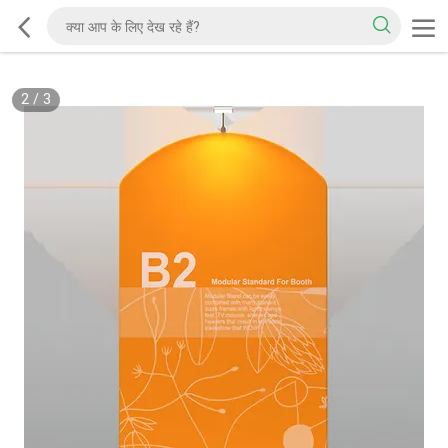
2
/
3