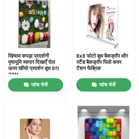
खिंचाव कपड़ा प्रदर्शनी
8x8 फोटो बूथ बैकड्रॉप और
पृष्ठभूमि व्यापार दिखाएँ रोल
स्टैंड बैकड्रॉप पिलो कवर
ऊपर खींचो प्रदर्शन बूथ 8ft
टेंशन फैब्रिक
20ft
जांच भेजें
जांच भेजें
होम
उत्पाद
वीडियो