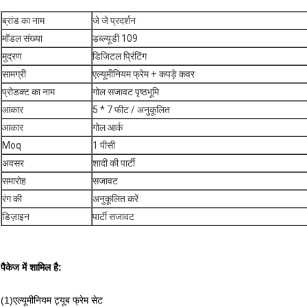
ब्रांड का नाम
जे जे प्रदर्शन
मॉडल संख्या
डब्ल्यूडी 109
मुद्रण
डिजिटल प्रिंटिंग
सामग्री
एल्यूमीनियम फ्रेम + कपड़े कवर
प्रोडक्ट का नाम
गोल सजावट पृष्ठभूमि
आकार
5 * 7 फीट / अनुकूलित
आकार
गोल आर्क
Moq
1 पीसी
अवसर
शादी की पार्टी
समारोह
सजावट
रंग की
अनुकूलित करें
डिज़ाइन
पार्टी सजावट
पैकेज में शामिल है:
(1)
एल्यूमीनियम ट्यूब फ्रेम सेट