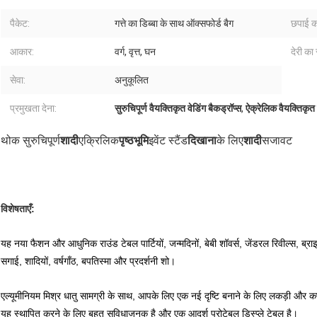
पैकेट:
गत्ते का डिब्बा के साथ ऑक्सफोर्ड बैग
छपाई क
आकार:
वर्ग, वृत्त, घन
देरी का
सेवा:
अनुकूलित
प्रमुखता देना:
सुरुचिपूर्ण वैयक्तिकृत वेडिंग बैकड्रॉप्स
,
ऐक्रेलिक वैयक्तिकृत व
थोक सुरुचिपूर्ण
शादी
एक्रिलिक
पृष्ठभूमि
इवेंट स्टैंड
दिखाना
के लिए
शादी
सजावट
विशेषताएँ:
यह नया फैशन और आधुनिक राउंड टेबल पार्टियों, जन्मदिनों, बेबी शॉवर्स, जेंडरल रिवील्स, ब्र
सगाई, शादियों, वर्षगाँठ, बपतिस्मा और प्रदर्शनी शो।
एल्यूमीनियम मिश्र धातु सामग्री के साथ, आपके लिए एक नई दृष्टि बनाने के लिए लकड़ी और कप
यह स्थापित करने के लिए बहुत सुविधाजनक है और एक आदर्श प्रोटेबल डिस्प्ले टेबल है।